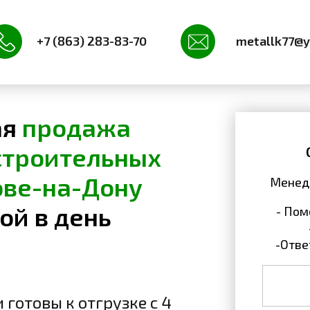
+7 (863) 283-83-70
metallk77@y
ая
продажа
строительных
ове-на-Дону
Менедж
ой в день
- По
-Отве
 готовы к отгрузке с 4