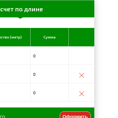
счет по длине
ство (метр)
Сумма
0
0
0
Оформить
ГО: