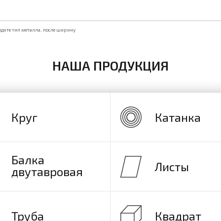
едите тип металла, после ширину
НАША ПРОДУКЦИЯ
Круг
Катанка
Балка
Листы
двутавровая
Труба
Квадрат