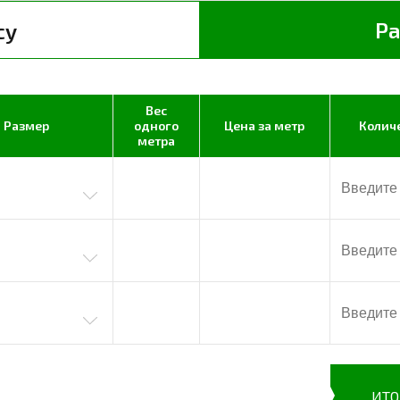
Ра
су
Вес
Размер
одного
Цена за метр
Количе
метра
ИТО